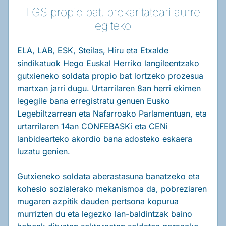
LGS propio bat, prekaritateari aurre
egiteko
ELA, LAB, ESK, Steilas, Hiru eta Etxalde
sindikatuok Hego Euskal Herriko langileentzako
gutxieneko soldata propio bat lortzeko prozesua
martxan jarri dugu. Urtarrilaren 8an herri ekimen
legegile bana erregistratu genuen Eusko
Legebiltzarrean eta Nafarroako Parlamentuan, eta
urtarrilaren 14an CONFEBASKi eta CENi
lanbidearteko akordio bana adosteko eskaera
luzatu genien.
Gutxieneko soldata aberastasuna banatzeko eta
kohesio sozialerako mekanismoa da, pobreziaren
mugaren azpitik dauden pertsona kopurua
murrizten du eta legezko lan-baldintzak baino