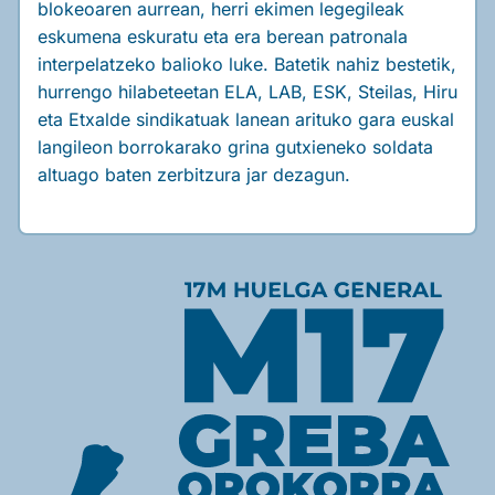
blokeoaren aurrean, herri ekimen legegileak
eskumena eskuratu eta era berean patronala
interpelatzeko balioko luke. Batetik nahiz bestetik,
hurrengo hilabeteetan ELA, LAB, ESK, Steilas, Hiru
eta Etxalde sindikatuak lanean arituko gara euskal
langileon borrokarako grina gutxieneko soldata
altuago baten zerbitzura jar dezagun.