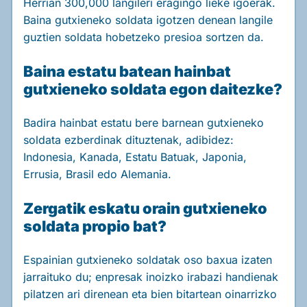
Herrian 300,000 langileri eragingo lieke igoerak.
Baina gutxieneko soldata igotzen denean langile
guztien soldata hobetzeko presioa sortzen da.
Baina estatu batean hainbat
gutxieneko soldata egon daitezke?
Badira hainbat estatu bere barnean gutxieneko
soldata ezberdinak dituztenak, adibidez:
Indonesia, Kanada, Estatu Batuak, Japonia,
Errusia, Brasil edo Alemania.
Zergatik eskatu orain gutxieneko
soldata propio bat?
Espainian gutxieneko soldatak oso baxua izaten
jarraituko du; enpresak inoizko irabazi handienak
pilatzen ari direnean eta bien bitartean oinarrizko