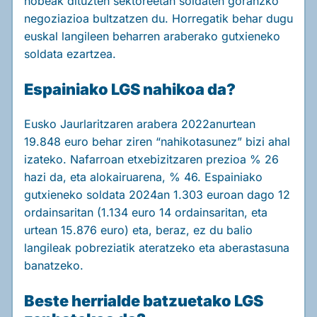
hobeak dituzten sektoreetan soldaten goranzko
negoziazioa bultzatzen du. Horregatik behar dugu
euskal langileen beharren araberako gutxieneko
soldata ezartzea.
Espainiako LGS nahikoa da?
Eusko Jaurlaritzaren arabera 2022anurtean
19.848 euro behar ziren “nahikotasunez” bizi ahal
izateko. Nafarroan etxebizitzaren prezioa % 26
hazi da, eta alokairuarena, % 46. Espainiako
gutxieneko soldata 2024an 1.303 euroan dago 12
ordainsaritan (1.134 euro 14 ordainsaritan, eta
urtean 15.876 euro) eta, beraz, ez du balio
langileak pobreziatik ateratzeko eta aberastasuna
banatzeko.
Beste herrialde batzuetako LGS