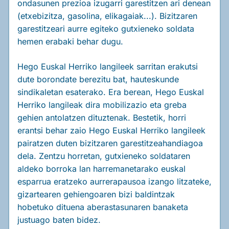
ondasunen prezioa izugarri garestitzen ari denean
(etxebizitza, gasolina, elikagaiak...). Bizitzaren
garestitzeari aurre egiteko gutxieneko soldata
hemen erabaki behar dugu.
Hego Euskal Herriko langileek sarritan erakutsi
dute borondate berezitu bat, hauteskunde
sindikaletan esaterako. Era berean, Hego Euskal
Herriko langileak dira mobilizazio eta greba
gehien antolatzen dituztenak. Bestetik, horri
erantsi behar zaio Hego Euskal Herriko langileek
pairatzen duten bizitzaren garestitzeahandiagoa
dela. Zentzu horretan, gutxieneko soldataren
aldeko borroka lan harremanetarako euskal
esparrua eratzeko aurrerapausoa izango litzateke,
gizartearen gehiengoaren bizi baldintzak
hobetuko dituena aberastasunaren banaketa
justuago baten bidez.