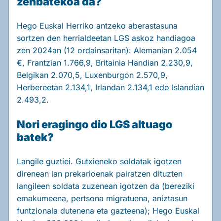
zenbatekoa da?
Hego Euskal Herriko antzeko aberastasuna
sortzen den herrialdeetan LGS askoz handiagoa
zen 2024an (12 ordainsaritan): Alemanian 2.054
€, Frantzian 1.766,9, Britainia Handian 2.230,9,
Belgikan 2.070,5, Luxenburgon 2.570,9,
Herbereetan 2.134,1, Irlandan 2.134,1 edo Islandian
2.493,2.
Nori eragingo dio LGS altuago
batek?
Langile guztiei. Gutxieneko soldatak igotzen
direnean lan prekarioenak pairatzen dituzten
langileen soldata zuzenean igotzen da (bereziki
emakumeena, pertsona migratuena, aniztasun
funtzionala dutenena eta gazteena); Hego Euskal