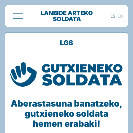
LANBIDE ARTEKO
ES
EU
SOLDATA
LGS
Aberastasuna banatzeko,
gutxieneko soldata
hemen erabaki!