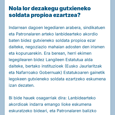
Nola lor dezakegu gutxieneko
soldata propioa ezartzea?
Indarrean dagoen legediaren arabera, sindikatuen
eta Patronalaren arteko lanbidearteko akordio
baten bidez gutxieneko soldata propioa ezar
daiteke, negoziazio mahaian adosten den irismen
eta kopuruarekin. Era berean, herri ekimen
legegilearen bidez Langileen Estatutua alda
daiteke, bertako instituzioek (Eusko Jaurlaritzak
eta Nafarroako Gobernuak) Estatukoaren gainetik
legokeen gutxieneko soldata ezartzeko eskumena
izan dezaten.
Bi bide hauek osagarriak dira: Lanbidearteko
akordioak indarra emango lioke eskumena
eskuratzeko bideari, eta Patronalaren balizko